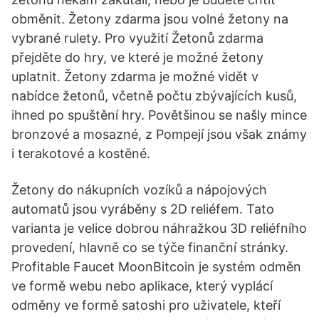
obměnit. Žetony zdarma jsou volné žetony na
vybrané rulety. Pro využití Žetonů zdarma
přejděte do hry, ve které je možné žetony
uplatnit. Žetony zdarma je možné vidět v
nabídce žetonů, včetně počtu zbývajících kusů,
ihned po spuštění hry. Povětšinou se našly mince
bronzové a mosazné, z Pompejí jsou však známy
i terakotové a kostěné.
Žetony do nákupních vozíků a nápojových
automatů jsou vyráběny s 2D reliéfem. Tato
varianta je velice dobrou náhražkou 3D reliéfního
provedení, hlavně co se týče finanční stránky.
Profitable Faucet MoonBitcoin je systém odměn
ve formě webu nebo aplikace, který vyplácí
odměny ve formě satoshi pro uživatele, kteří