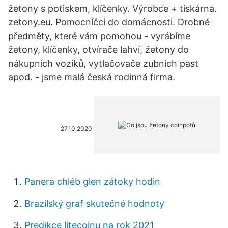
žetony s potiskem, klíčenky. Výrobce + tiskárna.
zetony.eu. Pomocníčci do domácnosti. Drobné
předměty, které vám pomohou - vyrábíme
žetony, klíčenky, otvírače lahví, žetony do
nákupních vozíků, vytlačovače zubních past
apod. - jsme malá česká rodinná firma.
27.10.2020
Panera chléb glen zátoky hodin
Brazilský graf skutečné hodnoty
Predikce litecoinu na rok 2021