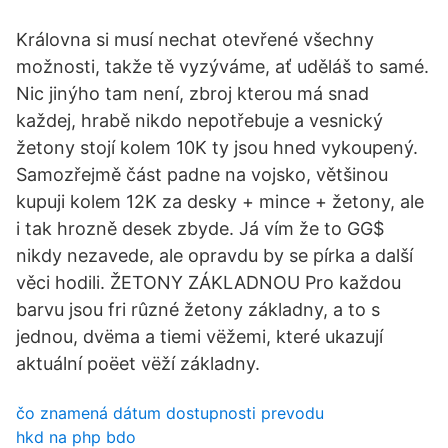
Královna si musí nechat otevřené všechny
možnosti, takže tě vyzýváme, ať uděláš to samé.
Nic jinýho tam není, zbroj kterou má snad
každej, hrabě nikdo nepotřebuje a vesnický
žetony stojí kolem 10K ty jsou hned vykoupený.
Samozřejmě část padne na vojsko, většinou
kupuji kolem 12K za desky + mince + žetony, ale
i tak hrozně desek zbyde. Já vím že to GG$
nikdy nezavede, ale opravdu by se pírka a další
věci hodili. ŽETONY ZÁKLADNOU Pro každou
barvu jsou fri rûzné žetony základny, a to s
jednou, dvëma a tiemi vëžemi, které ukazují
aktuální poëet vëží základny.
čo znamená dátum dostupnosti prevodu
hkd na php bdo