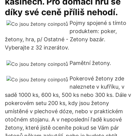
kasinech. Pro domácí hru se
díky své ceně příliš nehodí.
Pojmy spojené s tímto
produktem: poker,
žetony, hra, p/ Ostatné - Zetony bazár.
Vyberajte z 32 inzerátov.
Pamětní žetony.
Pokerové žetony zde
naleznete v kufříku, v
sadě 1000 ks, 600 ks, 500 ks nebo 300 ks. Dále v
pokerovém setu 200 ks, kdy jsou žetony
umístěné v plechové dóze, nebo v praktickém
otočném stojanu. A v neposlední řadě kusové
žetony, které jistě oceníte pokud se Vám pár
žetonů někam zakutálí, nebo je budete chtít