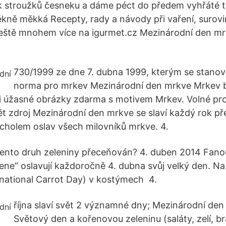
k stroužků česneku a dáme péct do předem vyhřáté 
ně měkká Recepty, rady a návody při vaření, surovi
ještě mnohem více na igurmet.cz Mezinárodní den mr
730/1999 ze dne 7. dubna 1999, kterým se stanov
norma pro mrkev Mezinárodní den mrkve Mrkev bý
si úžasné obrázky zdarma s motivem Mrkev. Volné pro
t zdroj Mezinárodní den mrkve se slaví každý rok př
rcholem oslav všech milovníků mrkve. 4.
tento druh zeleniny přeceňován? 4. duben 2014 Fano
ne“ oslavují každoročně 4. dubna svůj velký den. N
national Carrot Day) v kostýmech 4.
října slaví svět 2 významné dny; Mezinárodní den
Světový den a kořenovou zeleninu (saláty, zelí, br