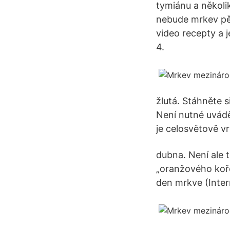
tymiánu a několi
nebude mrkev pěk
video recepty a 
4.
žlutá. Stáhněte 
Není nutné uvádě
je celosvětově v
dubna. Není ale 
„oranžového koře
den mrkve (Inter