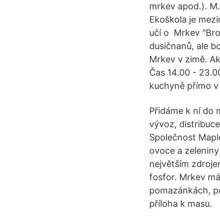
mrkev apod.). M.
Ekoškola je mezi
učí o Mrkev "Brok
dusičnanů, ale b
Mrkev v zimě. Ak
Čas 14.00 - 23.0
kuchyně přímo v 
Přidáme k ní do m
vývoz, distribuce
Společnost Maple
ovoce a zeleniny 
největším zdroje
fosfor. Mrkev má 
pomazánkách, po
příloha k masu.