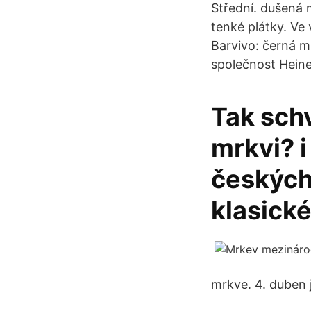
Střední. dušená 
tenké plátky. Ve 
Barvivo: černá m
společnost Hein
Tak schv
mrkvi? i
českých
klasick
mrkve. 4. duben 