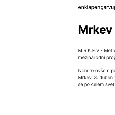
enklapengarvu
Mrkev
M.R.K.E.V - Meto
mezinárodní prog
Není to ovšem po
Mrkev. 3. duben 
se po celém svět