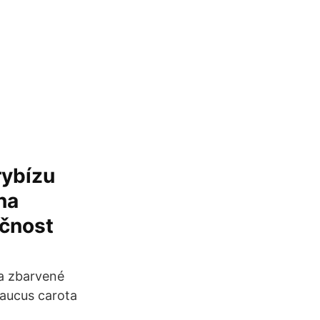
rybízu
na
ečnost
va zbarvené
Daucus carota