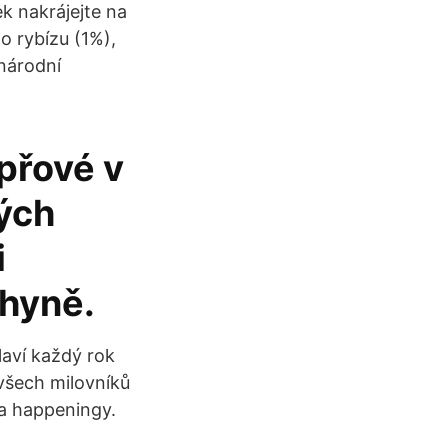
k nakrájejte na
o rybízu (1%),
inárodní
přové v
ných
i
chyně.
laví každý rok
všech milovníků
 a happeningy.