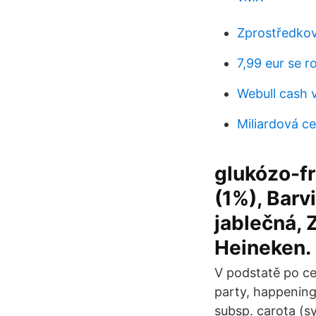
Zprostředko
7,99 eur se r
Webull cash 
Miliardová c
glukózo-fr
(1%), Barv
jablečná, 
Heineken.
V podstatě po ce
party, happening
subsp. carota (sy