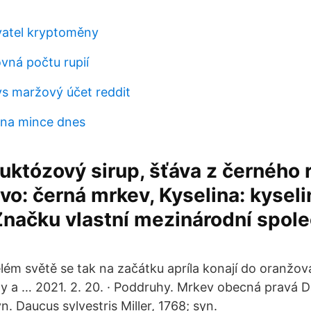
vatel kryptoměny
ovná počtu rupií
vs maržový účet reddit
ena mince dnes
uktózový sirup, šťáva z černého 
ivo: černá mrkev, Kyselina: kyseli
Značku vlastní mezinárodní spol
lém světě se tak na začátku apríla konají do oranžo
y a … 2021. 2. 20. · Poddruhy. Mrkev obecná pravá 
n. Daucus sylvestris Miller, 1768; syn.