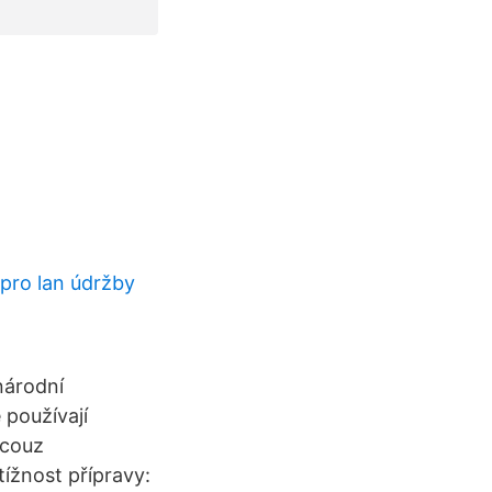
 pro lan údržby
národní
 používají
ncouz
ížnost přípravy: