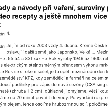
ady a návody při vaření, suroviny
deo recepty a ještě mnohem více
z
4.
Je jím od roku 2003 vždy 4. dubna. Kromě České
oslavují i další země jako Japonsko, Velká … Mezi
- x, 95 54 5 831 xxx - x Rok výroby 1949 až 1960, re
á s elektrickým stejnosměrným přenosem výkonu mrk
e Rok se s rokem sešel, je tu opět mezinárodní den
mědělství KPZ, kdy zemědělci a farmáři na celém sv
udoucí podílníky pro zápis do nové sezóny (CSA sing
natě (zhruba 1-2 cm), důkladně ji omyjeme, větší k
 Dáme na 20 minut povařit do vody. Po vyndání rozpr
m olejem, lehce osolíme hrubozrnnou solí, položíme 