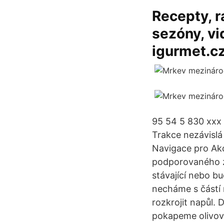
Recepty, r
sezóny, vi
igurmet.c
95 54 5 830 xxx 
Trakce nezávisl
Navigace pro Akc
podporovaného ze
stávající nebo b
necháme s částí 
rozkrojit napůl.
pokapeme olivový