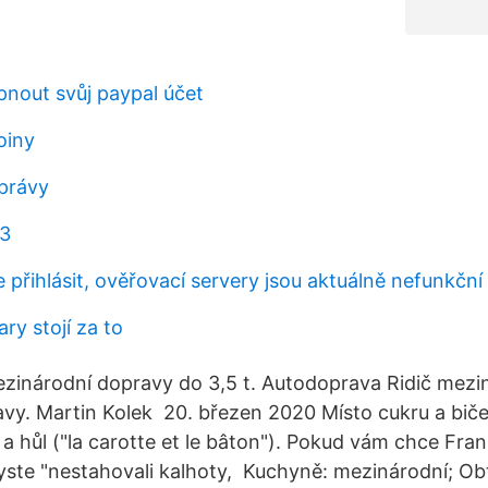
nout svůj paypal účet
oiny
právy
53
 přihlásit, ověřovací servery jsou aktuálně nefunkční
ry stojí za to
zinárodní dopravy do 3,5 t. Autodoprava Ridič mezi
y. Martin Kolek 20. březen 2020 Místo cukru a biče
a hůl ("la carotte et le bâton"). Pokud vám chce Fra
ste "nestahovali kalhoty, Kuchyně: mezinárodní; Obt