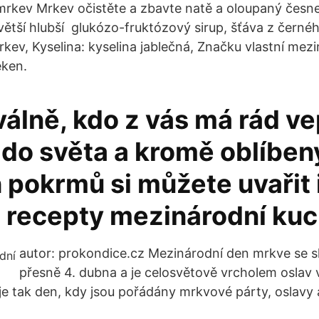
mrkev Mrkev očistěte a zbavte natě a oloupaný česne
větší hlubší glukózo-fruktózový sirup, šťáva z černéh
rkev, Kyselina: kyselina jablečná, Značku vlastní mez
eken.
álně, kdo z vás má rád ve
 do světa a kromě oblíbe
 pokrmů si můžete uvařit 
é recepty mezinárodní ku
autor: prokondice.cz Mezinárodní den mrkve se s
přesně 4. dubna a je celosvětově vrcholem oslav 
je tak den, kdy jsou pořádány mrkvové párty, oslavy