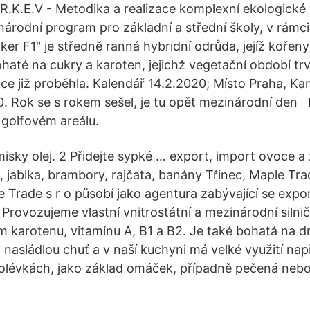
R.K.E.V - Metodika a realizace komplexní ekologick
národní program pro základní a střední školy, v rámci
er F1" je středně ranná hybridní odrůda, jejíž kořeny
ohaté na cukry a karoten, jejichž vegetační období tr
ce již proběhla. Kalendář 14.2.2020; Místo Praha, K
0. Rok se s rokem sešel, je tu opět mezinárodní den
golfovém areálu.
isky olej. 2 Přidejte sypké … export, import ovoce a 
, jablka, brambory, rajčata, banány Třinec, Maple Tra
 Trade s r o působí jako agentura zabývající se exp
Provozujeme vlastní vnitrostátní a mezinárodní silnič
m karotenu, vitamínu A, B1 a B2. Je také bohatá na dr
nasládlou chuť a v naší kuchyni má velké využití např
lévkách, jako základ omáček, případně pečená nebo