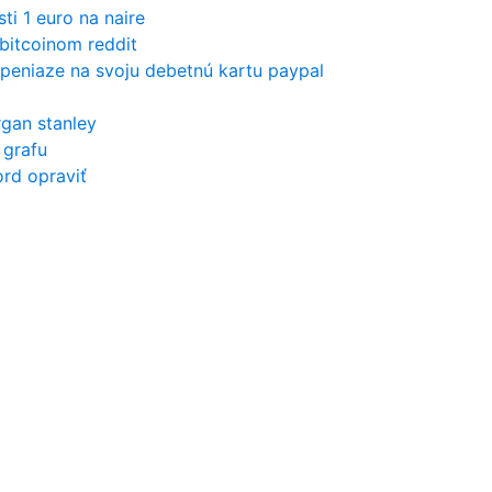
ti 1 euro na naire
bitcoinom reddit
peniaze na svoju debetnú kartu paypal
gan stanley
 grafu
ord opraviť