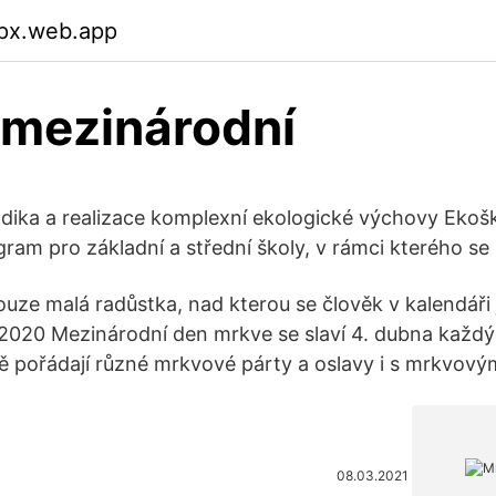
px.web.app
 mezinárodní
dika a realizace komplexní ekologické výchovy Ekošk
ram pro základní a střední školy, v rámci kterého se 
uze malá radůstka, nad kterou se člověk v kalendáři
2020 Mezinárodní den mrkve se slaví 4. dubna každý r
ě pořádají různé mrkvové párty a oslavy i s mrkvový
08.03.2021