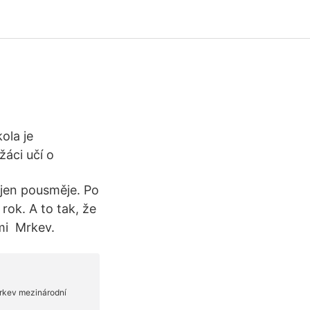
ola je
žáci učí o
 jen pousměje. Po
ok. A to tak, že
mi Mrkev.