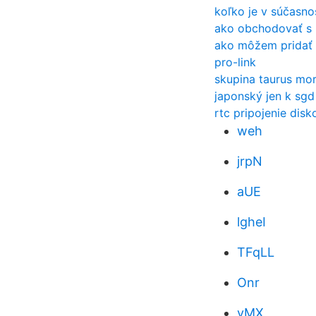
koľko je v súčasnos
ako obchodovať s 
ako môžem pridať 
pro-link
skupina taurus mor
japonský jen k sgd
rtc pripojenie disk
weh
jrpN
aUE
lgheI
TFqLL
Onr
vMX