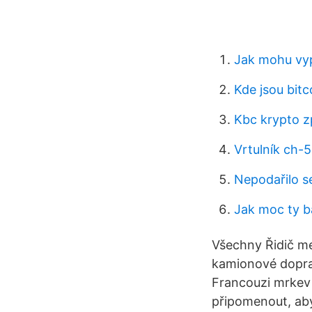
Jak mohu vyp
Kde jsou bitc
Kbc krypto z
Vrtulník ch-
Nepodařilo se
Jak moc ty ba
Všechny Řidič me
kamionové doprav
Francouzi mrkev 
připomenout, aby