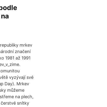
 podle
 na
 republiky mrkev
národní značení
ko 1981 až 1991
ev_v_zime.
 komunitou
ětě vyzývají své
 up Day). Mrkev
ousky můžeme
ostřeme na plech,
čerstvé snítky