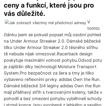
ceny a funkcí, které jsou pro
vás důležité.
V
tomto
článku jsem se pokusil popsat můj osobní pohled
na Under Armour Streaker 2.0. Dámské běžecké
tílko Under Armour Streaker 2.0 těsného střihu
tě nebude nijak omezovat.Racerback design
poskytuje maximální volnost pohybu.Odvod potu
je zajištěn díky technologii Moisture Transport
System.Pro bezpečnost za šera a tmy je tílko
vybaveno reflexními prvky. adidas Own the Run.
Dámské běžecké 3/4 legíny adidas Own the Run
mají přiléhavý střih s tvarovanými koleny, takže v
pohodlí a bez omezení pohybu vyběhneš schody
i strmé kopce.Jsou vyrobené z lehkého a savého