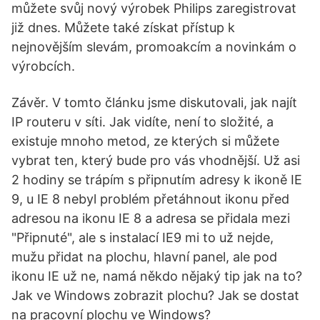
můžete svůj nový výrobek Philips zaregistrovat
již dnes. Můžete také získat přístup k
nejnovějším slevám, promoakcím a novinkám o
výrobcích.
Závěr. V tomto článku jsme diskutovali, jak najít
IP routeru v síti. Jak vidíte, není to složité, a
existuje mnoho metod, ze kterých si můžete
vybrat ten, který bude pro vás vhodnější. Už asi
2 hodiny se trápím s připnutím adresy k ikoně IE
9, u IE 8 nebyl problém přetáhnout ikonu před
adresou na ikonu IE 8 a adresa se přidala mezi
"Připnuté", ale s instalací IE9 mi to už nejde,
mužu přidat na plochu, hlavní panel, ale pod
ikonu IE už ne, namá někdo nějaký tip jak na to?
Jak ve Windows zobrazit plochu? Jak se dostat
na pracovní plochu ve Windows?