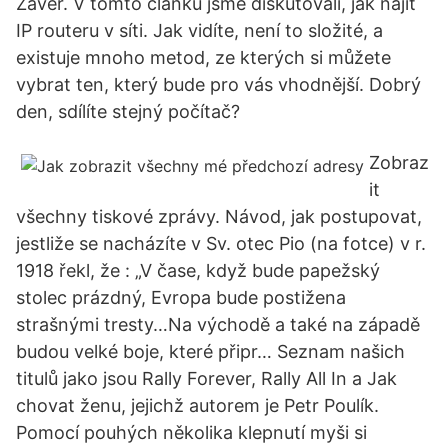
Závěr. V tomto článku jsme diskutovali, jak najít
IP routeru v síti. Jak vidíte, není to složité, a
existuje mnoho metod, ze kterých si můžete
vybrat ten, který bude pro vás vhodnější. Dobrý
den, sdílíte stejný počítač?
Zobraz
it
všechny tiskové zprávy. Návod, jak postupovat,
jestliže se nacházíte v Sv. otec Pio (na fotce) v r.
1918 řekl, že : „V čase, když bude papežský
stolec prázdný, Evropa bude postižena
strašnými tresty…Na východě a také na západě
budou velké boje, které připr… Seznam našich
titulů jako jsou Rally Forever, Rally All In a Jak
chovat ženu, jejichž autorem je Petr Poulík.
Pomocí pouhých několika klepnutí myši si