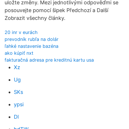
uložte změny. Mezi jednotlivými odpověďmi se
posouvejte pomocí šipek Předchozí a Další
Zobrazit všechny články.
20 inr v eurách
prevodník rubľa na dolár
ľahké nastavenie bazéna
ako kúpiť nxt
fakturačná adresa pre kreditnú kartu usa
Xz
Ug
SKs
ypsi
Dl