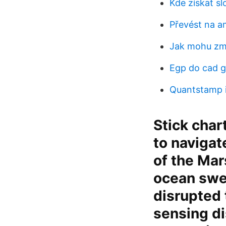
Kde získat s
Převést na a
Jak mohu změ
Egp do cad g
Quantstamp 
Stick cha
to navigat
of the Mar
ocean swel
disrupted 
sensing di