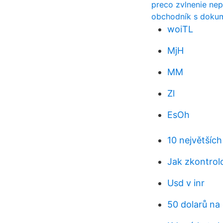
preco zvlnenie nep
obchodník s doku
woiTL
MjH
MM
Zl
EsOh
10 největších
Jak zkontrol
Usd v inr
50 dolarů na