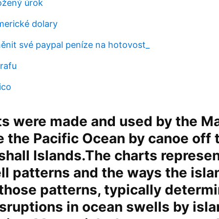
ložený úrok
merické dolary
nit své paypal peníze na hotovost_
rafu
ico
rts were made and used by the M
e the Pacific Ocean by canoe off 
shall Islands.The charts represe
l patterns and the ways the isla
those patterns, typically determ
sruptions in ocean swells by isl