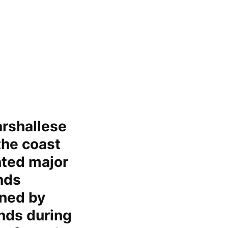
arshallese
the coast
nted major
nds
ined by
ands during