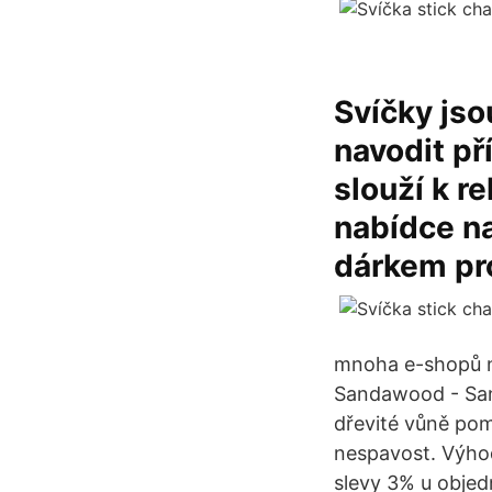
Svíčky jso
navodit p
slouží k r
nabídce na
dárkem pro
mnoha e-shopů n
Sandawood - Sant
dřevité vůně pom
nespavost. Výho
slevy 3% u obje