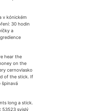
ka v kónickém
ření: 30 hodin
víčky a
ngredience
ve hear the
 money on the
mery cernovlasko
 of the stick. If
e špinavá
ts long a stick.
t 53523 svislý