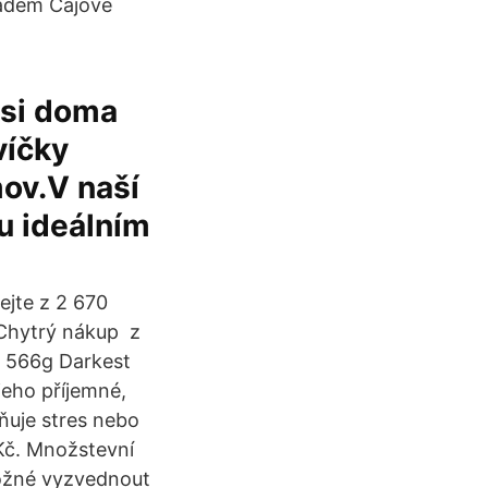
ladem Čajové
 si doma
víčky
mov.V naší
ou ideálním
ejte z 2 670
Chytrý nákup ️ z
 566g Darkest
eho příjemné,
ňuje stres nebo
Kč. Množstevní
ožné vyzvednout