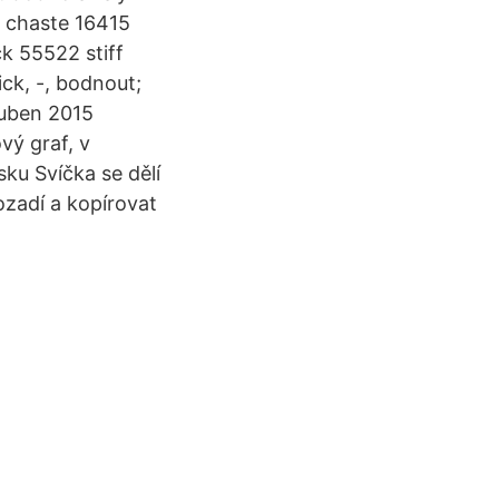
 chaste 16415
k 55522 stiff
ick, -, bodnout;
 duben 2015
vý graf, v
sku Svíčka se dělí
ozadí a kopírovat