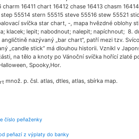
6 charm 16411 chart 16412 chase 16413 chasm 16414
step 55514 stern 55515 steve 55516 stew 55521 stic
palovací svíčka star chart, -, mapa hvězdné oblohy st
ka; klacek; lepit; nabodnout; nalepit; napíchnout; 8.
angličtině nazývaný „bar chart“, patří mezi tzv. Svíco
ný „candle stick“ má dlouhou historii. Vznikl v Japon
ásti, na tělo a knoty po Vánoční svíčka hořící zlaté p
Halloween, Spooky,Hor.
množ. p. čsl. atlas, dtles, atlas, sbírka map.
e číslo peňaženky
od peňazí z výplaty do banky