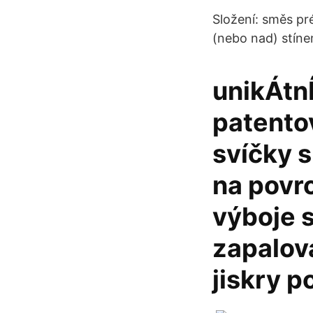
Složení: směs pr
(nebo nad) stínem
unikÁtn
patento
svíčky 
na povrc
výboje 
zapalov
jiskry p