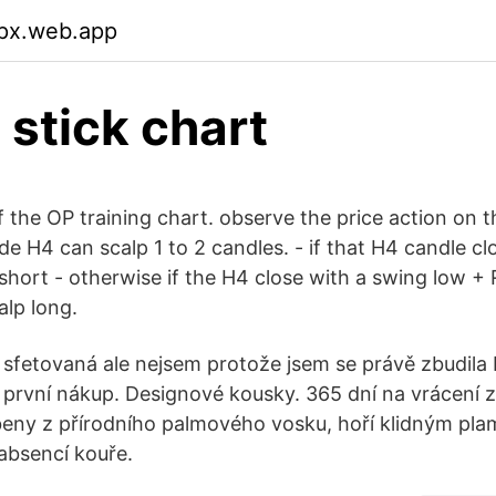
px.web.app
 stick chart
f the OP training chart. observe the price action on t
de H4 can scalp 1 to 2 candles. - if that H4 candle 
 short - otherwise if the H4 close with a swing low 
alp long.
sfetovaná ale nejsem protože jsem se právě zbudila
 první nákup. Designové kousky. 365 dní na vrácení 
beny z přírodního palmového vosku, hoří klidným pl
 absencí kouře.