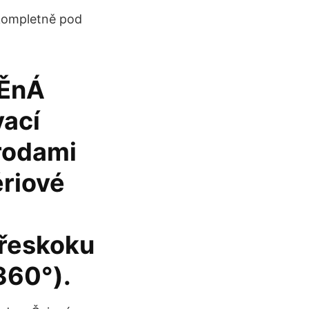
 kompletně pod
bĚnÁ
vací
rodami
ériové
přeskoku
360°).