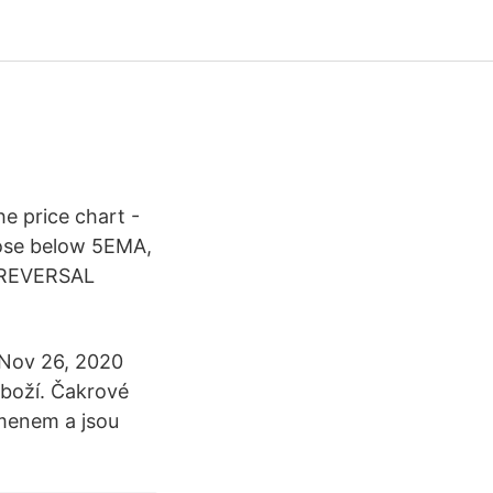
he price chart -
close below 5EMA,
+ REVERSAL
 Nov 26, 2020
zboží. Čakrové
amenem a jsou