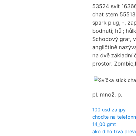
53524 svit 1636
chat stem 55513 
spark plug, -, za
bodnutí; hůl; hůl
Schodový graf, v 
angličtině nazýva
na dvě základní č
prostor. Zombie,
pl. množ. p.
100 usd za jpy
choďte na telefónn
14_00 gmt
ako dlho trvá prev