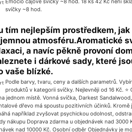
Emocio čajové svíčky ~8 hod. 18 ks 42 Kč není sk
svíčky ~8 hod.
u tím nejlepším prostředkem, jak
říjemnou atmosféru.Aromatické s
elaxaci, a navíc pěkně provoní do
leznete i dárkové sady, které js
 vaše blízké.
Podle barvy, tvaru, ceny a dalších parametrů. Vybír
produktů v kategorii svíčky. Nejlevněji od 16 Kč. ⭐️ 
a jednom místě. Vonná svíčka, Darkest Sandalwood,
alové dřevo má spoustu pozitivních účinků. Kromě j
áhá například zvyšovat psychickou odolnost, odstra
dy nákupu Doprava zdarma u objednávek nad 3000 
dnávek nad 10000 Kč. Osobní odběr Objednávky je m