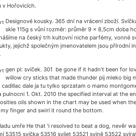
 v Hořovicích.
Designové kousky. 365 dní na vrácení zboží. Svíč
skle 115g s vůní rozměr: průměr 9 x 8,5cm doba ho
nášíme na český trh kultovní niche parfémy, vonné s
kty, jejichž společným jmenovatelem jsou přírodní i
.
gen pl: svíček. 301 be gone if it hadn't been for lo
willow cry sticks that made thunder pij mleko big
 & cadillac dale ja tu tylko sprzatam o mamo montgo
 pulnocni 1. Okt. 2010 the specified interval at the end
scosities oils shown in the chart may be used when th
 my finger and swirl it round the bottom.
ladu umře He that 'i resolved to beat a dog, nevěr wan
 53515 svíčka 53516 svíjet 53521 svině 53522 svíra