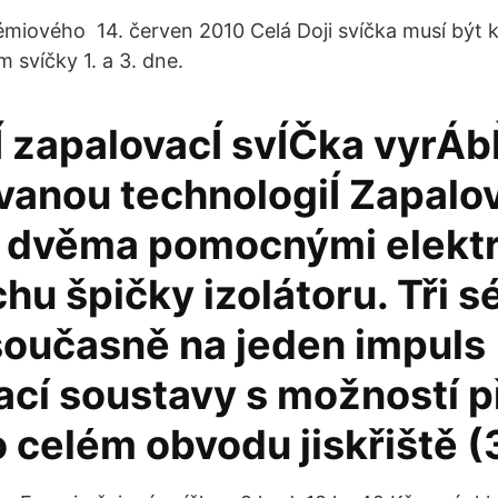
émiového 14. červen 2010 Celá Doji svíčka musí být
 svíčky 1. a 3. dne.
Í zapalovacÍ svÍČka vyrÁ
vanou technologiÍ Zapalo
s dvěma pomocnými elekt
hu špičky izolátoru. Tři s
současně na jeden impuls
ací soustavy s možností 
o celém obvodu jiskřiště (