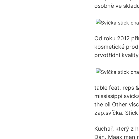
osobně ve skladu
Od roku 2012 při
kosmetické produ
prvotřídní kvality
table feat. reps
mississippi svicka
the oil Other vi
zap.svíčka. Stick
Kuchař, který z h
Dán. Maax man mí