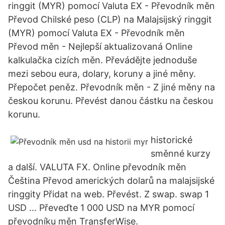
ringgit (MYR) pomocí Valuta EX - Převodník měn
Převod Chilské peso (CLP) na Malajsijský ringgit
(MYR) pomocí Valuta EX - Převodník měn
Převod měn - Nejlepší aktualizovaná Online
kalkulačka cizích měn. Převádějte jednoduše
mezi sebou eura, dolary, koruny a jiné měny.
Přepočet peněz. Převodník měn - Z jiné měny na
českou korunu. Převést danou částku na českou
korunu.
historické
směnné kurzy
a další. VALUTA FX. Online převodník měn
Čeština Převod amerických dolarů na malajsijské
ringgity Přidat na web. Převést. Z swap. swap 1
USD … Převeďte 1 000 USD na MYR pomocí
převodníku měn TransferWise.