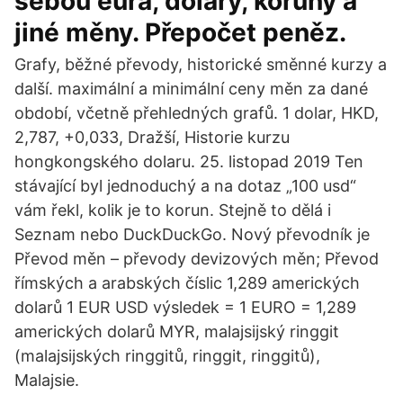
sebou eura, dolary, koruny a
jiné měny. Přepočet peněz.
Grafy, běžné převody, historické směnné kurzy a
další. maximální a minimální ceny měn za dané
období, včetně přehledných grafů. 1 dolar, HKD,
2,787, +0,033, Dražší, Historie kurzu
hongkongského dolaru. 25. listopad 2019 Ten
stávající byl jednoduchý a na dotaz „100 usd“
vám řekl, kolik je to korun. Stejně to dělá i
Seznam nebo DuckDuckGo. Nový převodník je
Převod měn – převody devizových měn; Převod
římských a arabských číslic 1,289 amerických
dolarů 1 EUR USD výsledek = 1 EURO = 1,289
amerických dolarů MYR, malajsijský ringgit
(malajsijských ringgitů, ringgit, ringgitů),
Malajsie.