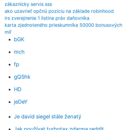
zákaznícky servis sss
ako uzavrieť opčnú pozíciu na základe robinhood
irs zverejnenie 1 listina práv daňovníka
karta zjednoteného prieskumníka 50000 bonusových
míľ
bGK
mch
fp
gQShk
HD
jeDeY
Je david siegel stále ženatý
Jak používat turbotax zdarma reddit