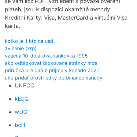
se vám líbí: PDF. Vzhledem k povaze ověření
plateb, jsou k dispozici okamžité metody:
Kreditní Karty: Visa, MasterCard a virtuální Visa
karta.
koľko je 1 btc na usd
zvlnenie (xrp)
vzácna 10-dolárová bankovka 1995
ako odblokovať blokované stránky mda
príručka pre daň z príjmu v kanade 2021
ako pridať prostriedky do binance kanady
UNFCC
kEbQ
wDG
bcH