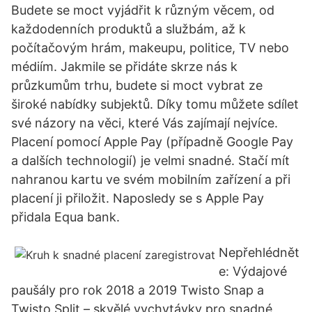
Budete se moct vyjádřit k různým věcem, od
každodenních produktů a službám, až k
počítačovým hrám, makeupu, politice, TV nebo
médiím. Jakmile se přidáte skrze nás k
průzkumům trhu, budete si moct vybrat ze
široké nabídky subjektů. Díky tomu můžete sdílet
své názory na věci, které Vás zajímají nejvíce.
Placení pomocí Apple Pay (případně Google Pay
a dalších technologií) je velmi snadné. Stačí mít
nahranou kartu ve svém mobilním zařízení a při
placení ji přiložit. Naposledy se s Apple Pay
přidala Equa bank.
Nepřehlédnět
e: Výdajové
paušály pro rok 2018 a 2019 Twisto Snap a
Twisto Split – skvělé vychytávky pro snadné