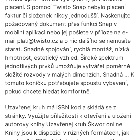
placení. S pomocí Twisto Snap nebylo placení
faktur či složenek nikdy jednodušší. Naskenujte
požadovaný dokument přes funkci Snap v
mobilní aplikaci nebo jej pošlete v příloze na e-
mail plati@twisto.cz a o nic dalšího se nemusíte
starat. Snadné spojování, rychlá montáž, nízká
hmotnost, estetický vzhled. Široké spektrum
jednotlivých prvků umožňuje vytvářet poměrně
složité rozvody v malých dimenzích. Snadná … K
tomuto koníčku potřebujete spoustu vybavení,
pokud chcete hledat komfortně.
Uzavřenej kruh má ISBN kód a skládá se z
stránky. Využijte příležitosti k otevření a uložení
autorovy knihy Uzavřenej kruh Škwor online.
Knihy jsou k dispozici v různých formátech, jak