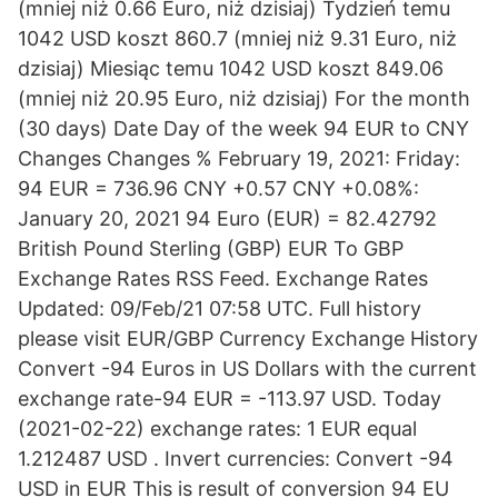
(mniej niż 0.66 Euro, niż dzisiaj) Tydzień temu
1042 USD koszt 860.7 (mniej niż 9.31 Euro, niż
dzisiaj) Miesiąc temu 1042 USD koszt 849.06
(mniej niż 20.95 Euro, niż dzisiaj) For the month
(30 days) Date Day of the week 94 EUR to CNY
Changes Changes % February 19, 2021: Friday:
94 EUR = 736.96 CNY +0.57 CNY +0.08%:
January 20, 2021 94 Euro (EUR) = 82.42792
British Pound Sterling (GBP) EUR To GBP
Exchange Rates RSS Feed. Exchange Rates
Updated: 09/Feb/21 07:58 UTC. Full history
please visit EUR/GBP Currency Exchange History
Convert -94 Euros in US Dollars with the current
exchange rate-94 EUR = -113.97 USD. Today
(2021-02-22) exchange rates: 1 EUR equal
1.212487 USD . Invert currencies: Convert -94
USD in EUR This is result of conversion 94 EU