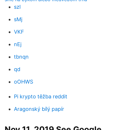
szl
sMj
VKF
nEj
tbnqn
qd
oOHWS
Pi krypto těžba reddit
Aragonský bílý papír
Nov 11, 2019 See Google