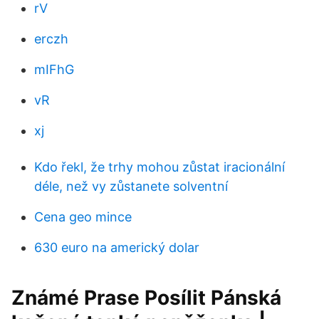
rV
erczh
mIFhG
vR
xj
Kdo řekl, že trhy mohou zůstat iracionální
déle, než vy zůstanete solventní
Cena geo mince
630 euro na americký dolar
Známé Prase Posílit Pánská