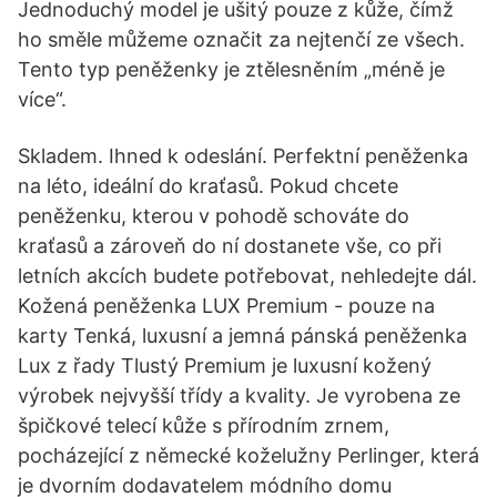
Jednoduchý model je ušitý pouze z kůže, čímž
ho směle můžeme označit za nejtenčí ze všech.
Tento typ peněženky je ztělesněním „méně je
více“.
Skladem. Ihned k odeslání. Perfektní peněženka
na léto, ideální do kraťasů. Pokud chcete
peněženku, kterou v pohodě schováte do
kraťasů a zároveň do ní dostanete vše, co při
letních akcích budete potřebovat, nehledejte dál.
Kožená peněženka LUX Premium - pouze na
karty Tenká, luxusní a jemná pánská peněženka
Lux z řady Tlustý Premium je luxusní kožený
výrobek nejvyšší třídy a kvality. Je vyrobena ze
špičkové telecí kůže s přírodním zrnem,
pocházející z německé koželužny Perlinger, která
je dvorním dodavatelem módního domu