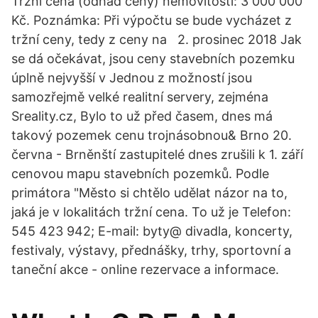
Tržní cena (odhad ceny) nemovitosti: 3 000 000
Kč. Poznámka: Při výpočtu se bude vycházet z
tržní ceny, tedy z ceny na 2. prosinec 2018 Jak
se dá očekávat, jsou ceny stavebních pozemku
úplně nejvyšší v Jednou z možností jsou
samozřejmě velké realitní servery, zejména
Sreality.cz, Bylo to už před časem, dnes má
takový pozemek cenu trojnásobnou& Brno 20.
června - Brněnští zastupitelé dnes zrušili k 1. září
cenovou mapu stavebních pozemků. Podle
primátora "Město si chtělo udělat názor na to,
jaká je v lokalitách tržní cena. To už je Telefon:
545 423 942; E-mail: byty@ divadla, koncerty,
festivaly, výstavy, přednášky, trhy, sportovní a
taneční akce - online rezervace a informace.