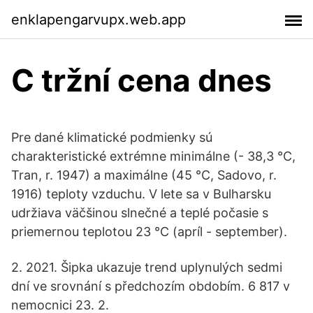
enklapengarvupx.web.app
C tržní cena dnes
Pre dané klimatické podmienky sú
charakteristické extrémne minimálne (- 38,3 °C,
Tran, r. 1947) a maximálne (45 °C, Sadovo, r.
1916) teploty vzduchu. V lete sa v Bulharsku
udržiava väčšinou slnečné a teplé počasie s
priemernou teplotou 23 °C (apríl - september).
2. 2021. Šipka ukazuje trend uplynulých sedmi
dní ve srovnání s předchozím obdobím. 6 817 v
nemocnici 23. 2.