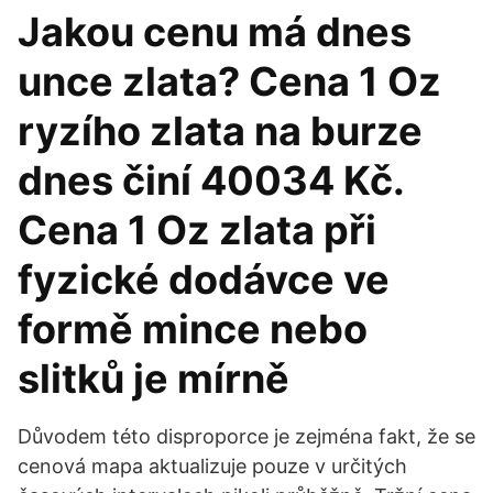
Jakou cenu má dnes
unce zlata? Cena 1 Oz
ryzího zlata na burze
dnes činí 40034 Kč.
Cena 1 Oz zlata při
fyzické dodávce ve
formě mince nebo
slitků je mírně
Důvodem této disproporce je zejména fakt, že se
cenová mapa aktualizuje pouze v určitých