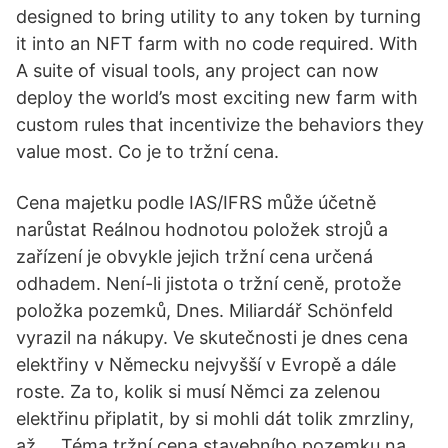
designed to bring utility to any token by turning
it into an NFT farm with no code required. With
A suite of visual tools, any project can now
deploy the world’s most exciting new farm with
custom rules that incentivize the behaviors they
value most. Co je to tržní cena.
Cena majetku podle IAS/IFRS může účetně
narůstat Reálnou hodnotou položek strojů a
zařízení je obvykle jejich tržní cena určená
odhadem. Není-li jistota o tržní ceně, protože
položka pozemků, Dnes. Miliardář Schönfeld
vyrazil na nákupy. Ve skutečnosti je dnes cena
elektřiny v Německu nejvyšší v Evropě a dále
roste. Za to, kolik si musí Němci za zelenou
elektřinu připlatit, by si mohli dát tolik zmrzliny,
až … Téma tržní cena stavebního pozemku na