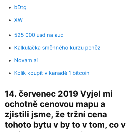
bDtg
XW
525 000 usd na aud
Kalkulačka směnného kurzu peněz
Novam ai
Kolik koupit v kanadě 1 bitcoin
14. červenec 2019 Vyjel mi
ochotně cenovou mapu a
zjistili jsme, že tržní cena
tohoto bytu v by to v tom, co v