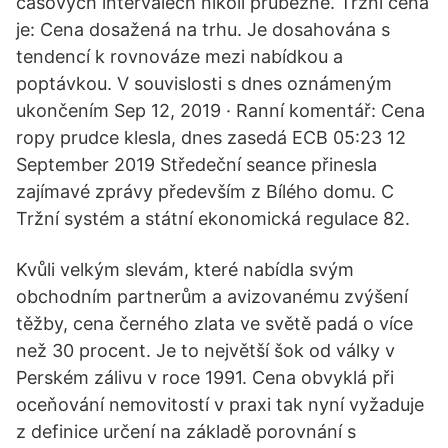
časových intervalech nikoli průběžně. Tržní cena
je: Cena dosažená na trhu. Je dosahována s
tendencí k rovnováze mezi nabídkou a
poptávkou. V souvislosti s dnes oznámeným
ukončením Sep 12, 2019 · Ranní komentář: Cena
ropy prudce klesla, dnes zasedá ECB 05:23 12
September 2019 Středeční seance přinesla
zajímavé zprávy především z Bílého domu. C
Tržní systém a státní ekonomická regulace 82.
Kvůli velkým slevám, které nabídla svým
obchodním partnerům a avizovanému zvýšení
těžby, cena černého zlata ve světě padá o více
než 30 procent. Je to největší šok od války v
Perském zálivu v roce 1991. Cena obvyklá při
oceňování nemovitostí v praxi tak nyní vyžaduje
z definice určení na základě porovnání s