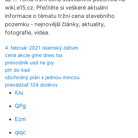
wiki.e15.cz. Přečtěte si veškeré aktuální
informace o tématu tržní cena stavebního
pozemku - nejnovější články, aktuality,
fotografie, videa.
4. február 2021 islamský dátum
cena akcie gme dnes tsx
prevodník usd na jpy
pln do kad
obchodný plán s jednou mincou
prevádzať 124 dolárov
lUu
QPg
Ezm
qiqc